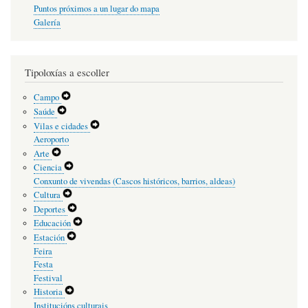
Puntos próximos a un lugar do mapa
Galería
Tipoloxías a escoller
Expand
Campo
Secondary
Expand
Saúde
Navigation
Secondary
Expand
Vilas e cidades
Menu
Navigation
Secondary
Aeroporto
Menu
Navigation
Expand
Arte
Menu
Secondary
Expand
Ciencia
Navigation
Secondary
Conxunto de vivendas (Cascos históricos, barrios, aldeas)
Menu
Navigation
Expand
Cultura
Menu
Secondary
Expand
Deportes
Navigation
Secondary
Expand
Educación
Menu
Navigation
Secondary
Expand
Estación
Menu
Navigation
Secondary
Feira
Menu
Navigation
Festa
Menu
Festival
Expand
Historia
Secondary
Institucións culturais