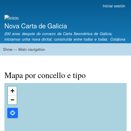
Ir
Iniciar sesión
User
o
account
contido
menu
Nova Carta
principal
Nova Carta de Galicia
200 anos despois do comezo da Carta Xeométrica de Galicia,
iniciamos unha nova dixital, construída entre todos e todas. Colabora
Show — Main navigation
Main
navigation
Contato
Exemplos
Inicio
Mapa por concello e tipo
Proximidade
Mapa por concello e tipo
+
−