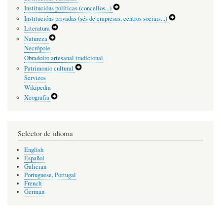
Navigation
Expand
Institucións políticas (concellos...)
Menu
Secondary
Expand
Institucións privadas (sés de empresas, centros sociais...)
Navigation
Secondary
Expand
Literatura
Menu
Navigation
Secondary
Expand
Natureza
Menu
Navigation
Secondary
Necrópole
Menu
Navigation
Obradoiro artesanal tradicional
Menu
Expand
Patrimonio cultural
Secondary
Servizos
Navigation
Wikipedia
Menu
Expand
Xeografía
Secondary
Navigation
Menu
Selector de idioma
English
Español
Galician
Portuguese, Portugal
French
German